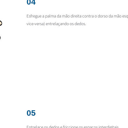
04
Esfregue a palma da mão direita contra o dorso da mão esq
vice-versa) entrelaçando os dedos.
05
Entrelace os dedos e friccione os espaços interdigitais.